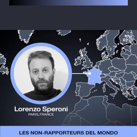
Le Globe-trotter
LOGEMENT
Inscription
Contact
SEARCH
FOR: