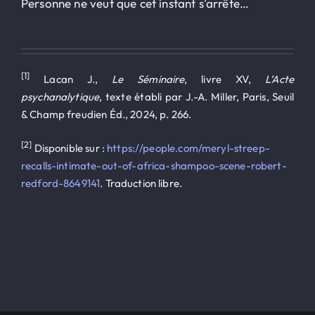
Personne ne veut que cet instant s'arrête…
[1]
Lacan J.,
Le Séminaire
, livre XV,
L’Acte
psychanalytique
, texte établi par J.-A. Miller, Paris, Seuil
& Champ freudien Éd., 2024, p. 266.
[2]
Disponible sur :
https://people.com/meryl-streep-
recalls-intimate-out-of-africa-shampoo-scene-robert-
redford-8649141
. Traduction libre.