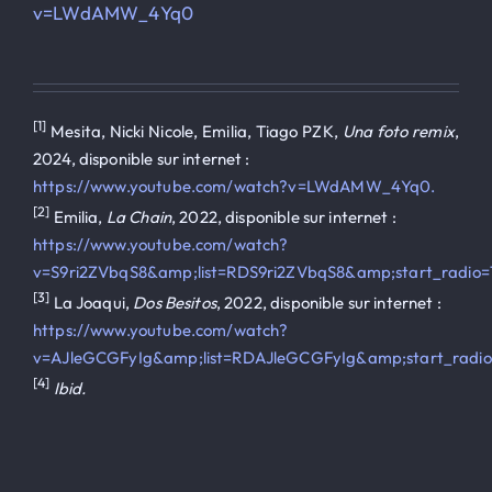
v=LWdAMW_4Yq0
[1]
Mesita, Nicki Nicole, Emilia, Tiago PZK,
Una foto remix
,
2024, disponible sur internet :
https://www.youtube.com/watch?v=LWdAMW_4Yq0.
[2]
Emilia,
La Chain
, 2022, disponible sur internet :
https://www.youtube.com/watch?
v=S9ri2ZVbqS8&amp;list=RDS9ri2ZVbqS8&amp;start_radio=1
[3]
La Joaqui,
Dos Besitos
, 2022, disponible sur internet :
https://www.youtube.com/watch?
v=AJleGCGFyIg&amp;list=RDAJleGCGFyIg&amp;start_radio
[4]
Ibid.