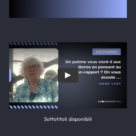
Le Globe-Trotter
ALLOGGI
Iscrizioni
Contatto
SEARCH
FOR:
Sottotitoli disponibili