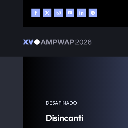
Skip
to
content
DESAFINADO
Disincanti