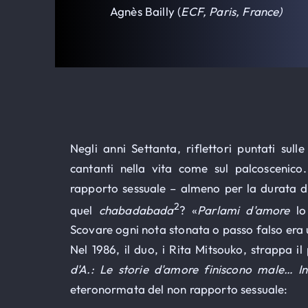
Agnès Bailly (
ECF, Paris, France
)
Negli anni Settanta, riflettori puntati sull
cantanti nella vita come sul palcoscenico. 
rapporto sessuale – almeno per la durata d
2
quel
chabadabada
? «
Parlami d'amore
lo 
Scovare ogni nota stonata o passo falso era un
Nel 1986, il duo, i Rita Mitsouko, strappa i
d'A.: Le storie d'amore finiscono male… I
eteronormata del non rapporto sessuale: