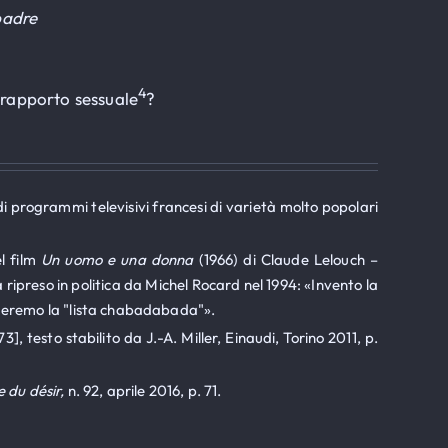
padre
4
-rapporto sessuale
?
di programmi televisivi francesi di varietà molto popolari
el film
Un uomo e una donna
(1966) di Claude Lelouch –
preso in politica da Michel Rocard nel 1994: «Invento la
ameremo la "lista chabadabada"».
3], testo stabilito da J.-A. Miller, Einaudi, Torino 2011, p.
 du désir,
n. 92, aprile 2016, p. 71.