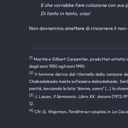
E che vorrebbe fare colazione con suo 
Di tanto in tanto, ciao!
Non dovremmo smettere di rincorrere il non
[1]
Maritie e Gilbert Carpentier, produttori artistici 
dagli anni 1950 agli anni 1990.
[2]
Il termine deriva dal ritornello della canzone d
Chabadabada insiste sull'essere dabadabada. Sarà ri
parità, lanciando la lista "donna, uomo" […] la chi
[3]
J. Lacan,
Il Seminario. Libro XX. Ancora
[1972-197
12.
[4]
Cfr. G. Wajcman,
Fenêtre sur couples,
in
La Cause