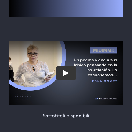
Le Globe-Trotter
ALLOGGI
Iscrizioni
Contatto
SEARCH
FOR:
Sottotitoli disponibili