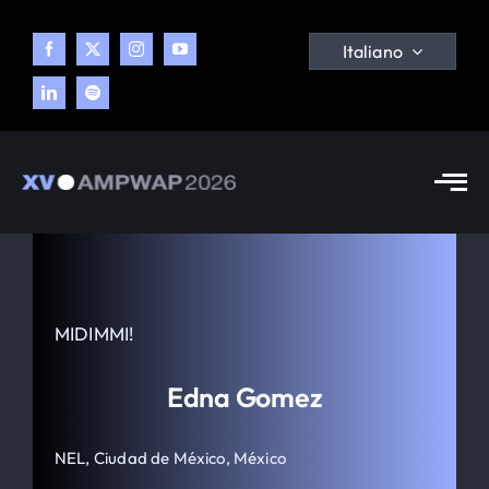
Skip
to
Italiano
content
Tog
Nav
Congresso
Tema
MIDIMMI!
Programma
Edna Gomez
NEL, Ciudad de México, México
Blog