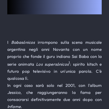
Le Globe-Trotter
ALLOGGI
I
Babasónicos
irrompono sulla scena musicale
Iscrizioni
argentina negli anni Novanta con un nome
proprio che fonde il guru indiano Sai Baba con la
Contatto
1
serie animata
Los supersónicos
: spirito kitsch e
futuro pop televisivo in un'unica parola. C'è
SEARCH
FOR:
qualcosa lì.
In ogni caso sarà solo nel 2001, con l'album
Jessico
, che raggiungeranno la fama per
consacrarsi definitivamente due anni dopo con
Infame
.