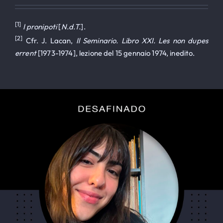
[1]
I pronipoti
[
N.d.T.
].
[2]
Cfr. J. Lacan,
Il Seminario. Libro XXI. Les non dupes
errent
[1973-1974], lezione del 15 gennaio 1974, inedito.