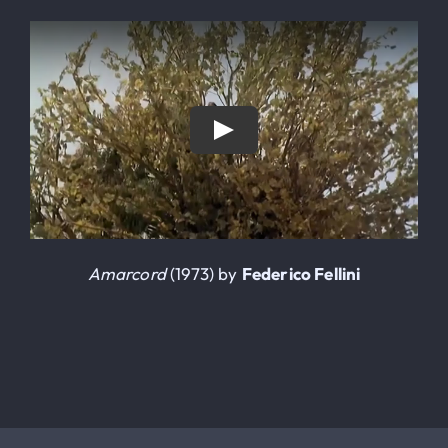
Le Globe-Trotter
ALLOGGI
Iscrizioni
Contatto
Amarcord
(1973) by
Federico Fellini
SEARCH
FOR: