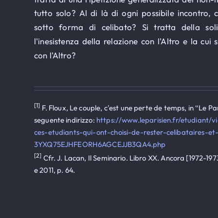
tutto solo? Al di là di ogni possibile incontro, c
sotto forma di celibato? Si tratta della sol
l'inesistenza della relazione con l'Altro e la cui
con l'Altro?
[1]
F. Floux, Le couple, c'est une perte de temps, in ‟Le Pa
seguente indirizzo:
https://www.leparisien.fr/etudiant/
ces-etudiants-qui-ont-choisi-de-rester-celibataires-et
3YXQ75EJHFEORH6AGCEJJB3QA4.php
[2]
Cfr. J. Lacan, Il Seminario. Libro XX. Ancora [1972-1973]
e 2011, p. 64.