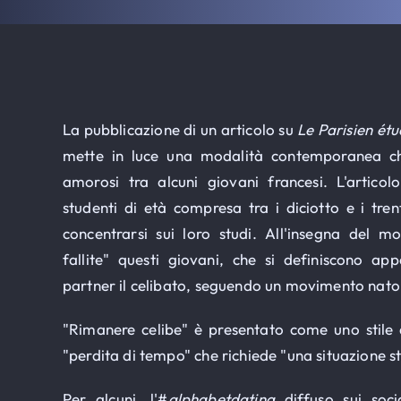
La pubblicazione di un articolo su
Le Parisien étu
mette in luce una modalità contemporanea che 
amorosi tra alcuni giovani francesi. L'artico
studenti di età compresa tra i diciotto e i tren
concentrarsi sui loro studi. All'insegna del m
fallite" questi giovani, che si definiscono a
partner il celibato, seguendo un movimento nato t
"Rimanere celibe" è presentato come uno stile 
"perdita di tempo" che richiede "una situazione st
Per alcuni, l'#
alphabetdating
diffuso sui soc