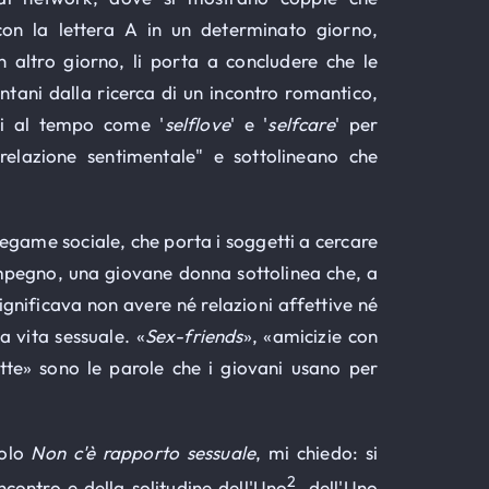
con la lettera A in un determinato giorno,
un altro giorno, li porta a concludere che le
tani dalla ricerca di un incontro romantico,
gati al tempo come '
selflove
' e '
selfcare
' per
 relazione sentimentale" e sottolineano che
legame sociale, che porta i soggetti a cercare
 impegno, una giovane donna sottolinea che, a
significava non avere né relazioni affettive né
a vita sessuale. «
Sex-friends
», «amicizie con
otte» sono le parole che i giovani usano per
tolo
Non c'è rapporto sessuale
, mi chiedo: si
2
ncontro e della solitudine dell'Uno
, dell'Uno