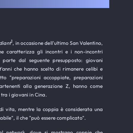
1
diant
, in occasione dell'ultimo San Valentino,
caratterizza gli incontri e i non-incontri
lo parte dal seguente presupposto: giovani
t'anni che hanno scelto di rimanere celibi e
otto "preparazioni accoppiate, preparazioni
ppartenenti alla generazione Z, hanno come
ra i giovani in Cina.
di vita, mentre la coppia è considerata una
abile", il che "può essere complicato".
ial network, dove si mostrano coppie che