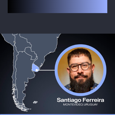
O Globe-Trotter
HOSPEDAGEM
Inscrição
Contato
SEARCH
FOR: