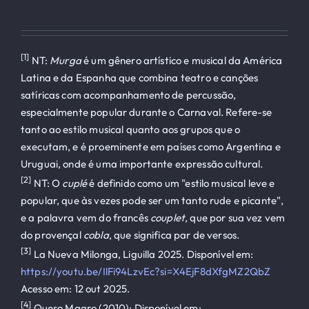
[1]
NT:
Murga
é um gênero artístico e musical da América
Latina e da Espanha que combina teatro e canções
satíricas com acompanhamento de percussão,
especialmente popular durante o Carnaval. Refere-se
tanto ao estilo musical quanto aos grupos que o
executam, e é proeminente em países como Argentina e
Uruguai, onde é uma importante expressão cultural.
[2]
NT: O
cuplé
é definido como um "estilo musical leve e
popular, que às vezes pode ser um tanto rude e picante",
e a palavra vem do francês
couplet
, que por sua vez vem
do provençal
cobla
, que significa par de versos.
[3]
La Nueva Milonga, Liguilla 2025. Disponível em:
https://youtu.be/IlFi94LzvEc?si=X4EjF8dXfgMZ2QbZ
Acesso em: 12 out 2025.
[4]
Queso Magro (2010): Disponível em: