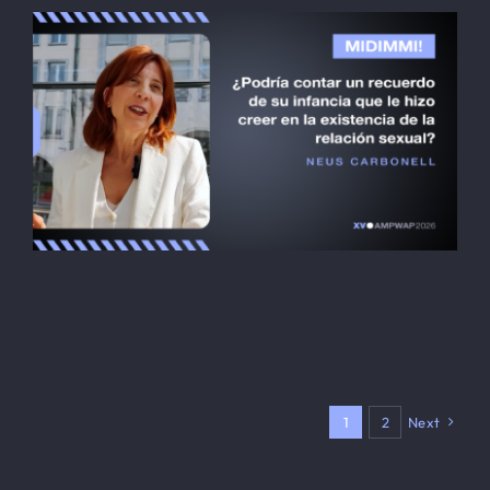
Ana Cecilia González
Midimmi! PT
Neus Carbonell
Midimmi! PT
1
2
Next