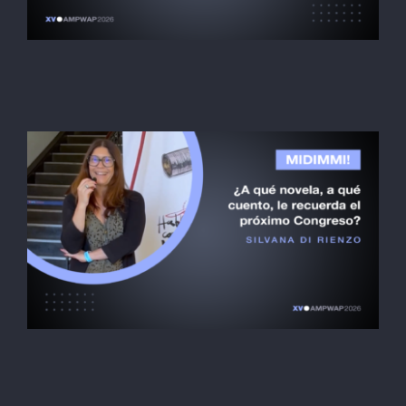
O Globe-Trotter
HOSPEDAGEM
Rômulo Ferreira Da Silva
Inscrição
Midimmi! PT
Contato
SEARCH
FOR: