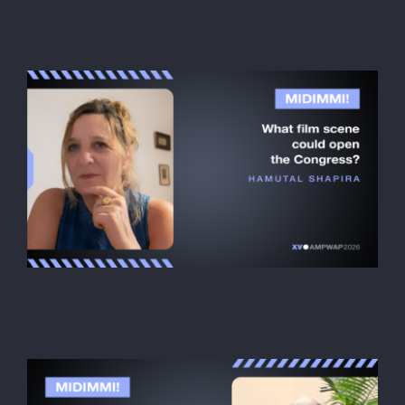
Irene Kuperwajs
Midimmi! PT
Hamutal Shapira
Midimmi! PT