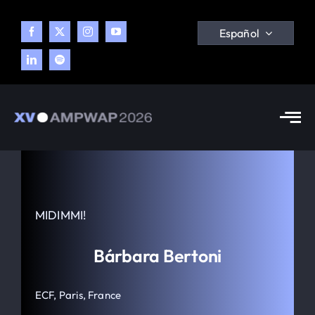
Skip
to
Español
content
Tog
Nav
Congreso
Tema
MIDIMMI!
Programa
Bárbara Bertoni
ECF, Paris, France
Blog