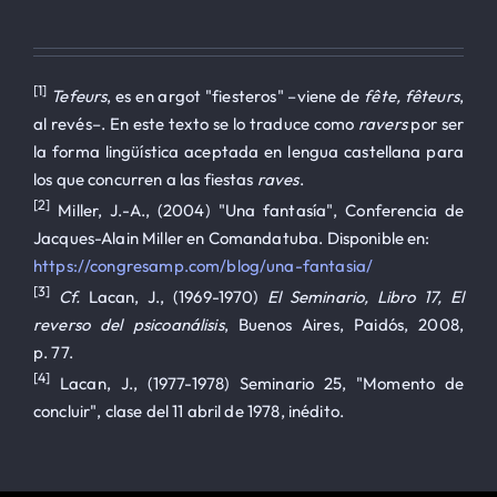
[1]
Tefeurs
, es en argot "fiesteros" –viene de
fête, fêteurs
,
al revés–. En este texto se lo traduce como
ravers
por ser
la forma lingüística aceptada en lengua castellana para
los que concurren a las fiestas
raves
.
[2]
Miller, J.-A., (2004) "Una fantasía", Conferencia de
Jacques-Alain Miller en Comandatuba. Disponible en:
https://congresamp.com/blog/una-fantasia/
[3]
Cf.
Lacan, J., (1969-1970)
El Seminario, Libro 17, El
reverso del psicoanálisis
, Buenos Aires, Paidós, 2008,
p. 77.
[4]
Lacan, J., (1977-1978) Seminario 25, "Momento de
concluir", clase del 11 abril de 1978, inédito.