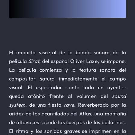
Le Globe-trotter
HOSPEDAJE
El impacto visceral de la banda sonora de la
Inscripción
película
Sirāt
, del español Oliver Laxe, se impone.
La película comienza y la textura sonora del
Contacto
compositor satura inmediatamente el campo
visual. El espectador –ante todo un oyente–
SEARCH
FOR:
queda atónito frente al volumen del
sound
system
, de una fiesta
rave
. Reverberado por la
aridez de los acantilados del Atlas, una montaña
de altavoces sacude los cuerpos de los bailarines.
El ritmo y los sonidos graves se imprimen en la