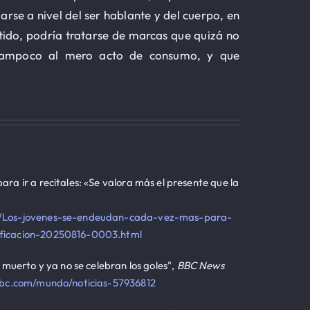
rse a nivel del ser hablante y del cuerpo, en
entido, podría tratarse de marcas que quizá no
ro tampoco al mero acto de consumo, y que
ra ir a recitales: «Se valora más el presente que la
ias/Los-jovenes-se-endeudan-cada-vez-mas-para-
nificacion-20250816-0003.html
 muerto y ya no se celebran los goles",
BBC News
bc.com/mundo/noticias-57936812