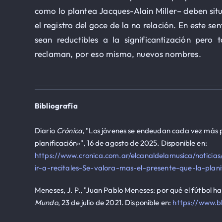
como lo plantea Jacques-Alain Miller– deben situa
el registro del goce de la no relación. En este s
sean reductibles a la significantización pe
reclaman, por eso mismo, nuevos nombres.
Bibliografía
Diario
Crónica
, "Los jóvenes se endeudan cada vez más pa
planificación»", 16 de agosto de 2025. Disponible en:
https://www.cronica.com.ar/elcanaldelamusica/notic
ir-a-recitales-Se-valora-mas-el-presente-que-la-pla
Meneses, J. P., "Juan Pablo Meneses: por qué el fútbol ha
Mundo
, 23 de julio de 2021. Disponible en:
https://www.b