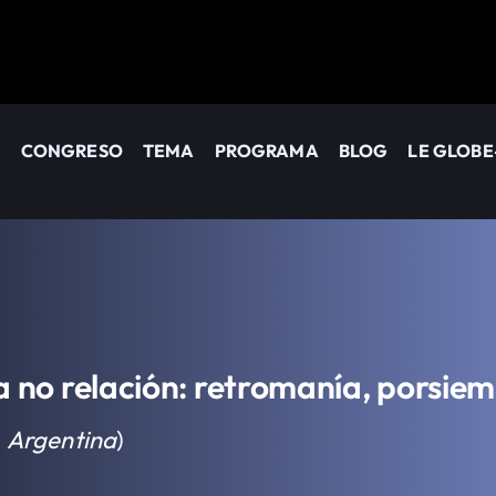
CONGRESO
TEMA
PROGRAMA
BLOG
LE GLOBE
la no relación: retromanía, porsie
 Argentina
)