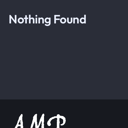
Le Globe-trotter
Nothing Found
HOSPEDAJE
Inscripción
Contacto
SEARCH
FOR: