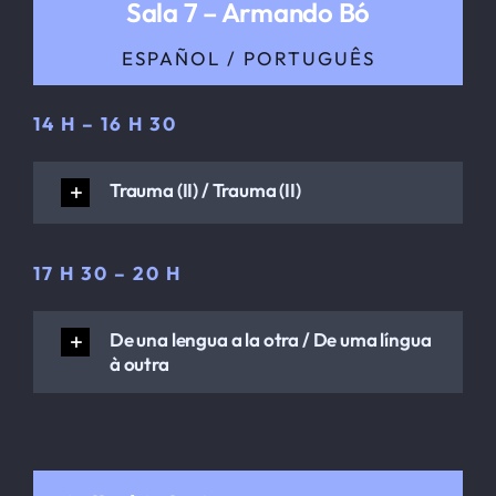
Sala 7 – Armando Bó
ESPAÑOL / PORTUGUÊS
14 H – 16 H 30
Trauma (II) / Trauma (II)
17 H 30 – 20 H
De una lengua a la otra / De uma língua
à outra