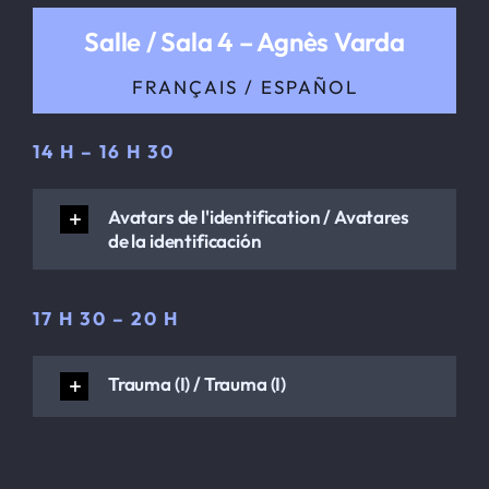
Salle / Sala 4 – Agnès Varda
FRANÇAIS / ESPAÑOL
14 H – 16 H 30
Avatars de l'identification / Avatares
de la identificación
17 H 30 – 20 H
Trauma (I) / Trauma (I)