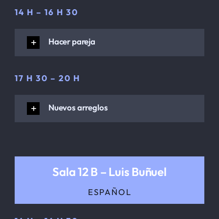
14 H – 16 H 30
Hacer pareja
17 H 30 – 20 H
Nuevos arreglos
Sala 12 B – Luis Buñuel
ESPAÑOL