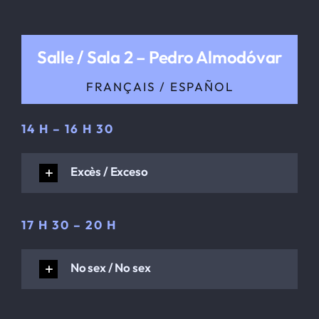
Salle / Sala 2 – Pedro Almodóvar
FRANÇAIS / ESPAÑOL
14 H – 16 H 30
Excès / Exceso
17 H 30 – 20 H
No sex / No sex