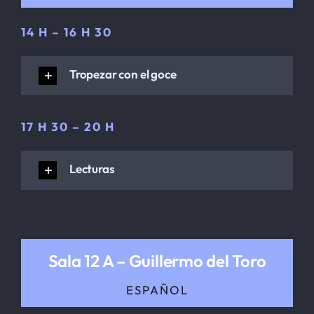
14 H – 16 H 30
Tropezar con el goce
17 H 30 – 20 H
Lecturas
Sala 12 A – Guillermo del Toro
ESPAÑOL