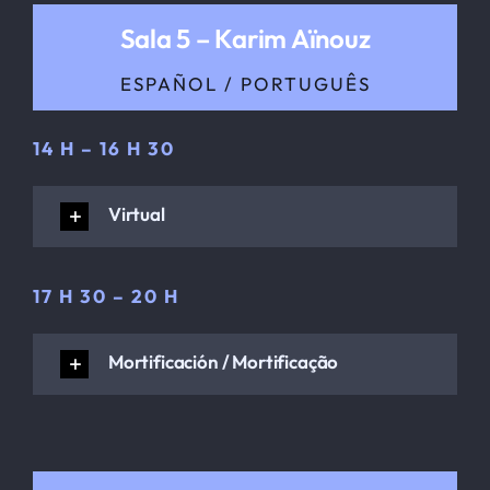
Sala 5 – Karim Aïnouz
ESPAÑOL / PORTUGUÊS
14 H – 16 H 30
Virtual
17 H 30 – 20 H
Mortificación / Mortificação